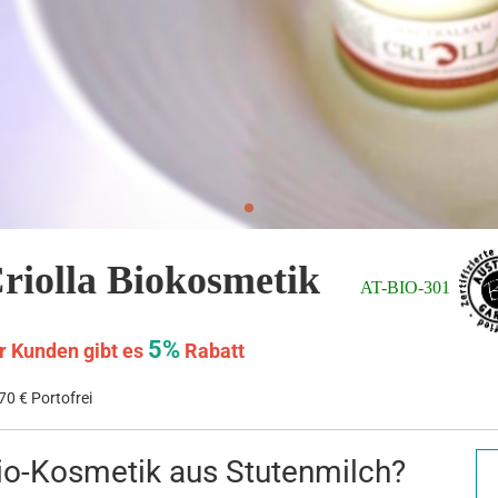
riolla Biokosmetik
AT-BIO-301
5%
r Kunden gibt es
Rabatt
70 € Portofrei
io-Kosmetik aus Stutenmilch?