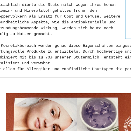
tsächlich diente die Stutenmilch wegen ihres hohen
tamin- und Mineralstoffgehaltes früher den
eppenvölkern als Ersatz für Obst und Gemüse. Weitere
sundheitliche Aspekte, wie die antibakterielle und
tzündungshemmende Wirkung, werden sich heute noch
ufig zu Nutzen gemacht.
 Kosmetikbereich werden genau diese Eigenschaften einges
rkungsvolle Produkte zu entwickeln. Durch hochwertige un
mbiniert mit bis zu 70% unserer Stutenmilch, entsteht ei
talisiert und verwöhnt.
r allem für Allergiker und empfindliche Hauttypen die pe