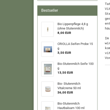
Ta
Vi
Bestseller
St
ge
en
Bio Lippenpflege 4,8 g
(ohne Stutenmilch)
hä
8,00 EUR
Im
wi
CRIOLLA Seifen Probe 15
ko
g
3,50 EUR
vi
Vo
Bio-Stutenmilch Seife 100
g
13,50 EUR
Bio- Stutenmilch
Vitalcreme 50 ml
36,00 EUR
Bio-Stutenmilch
Hautbalsam 100 ml