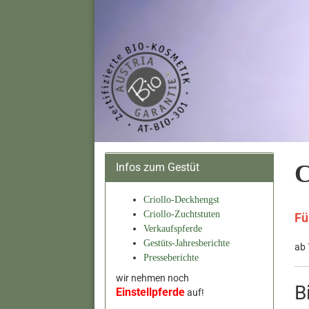
C
Infos zum Gestüt
Criollo-Deckhengst
Criollo-Zuchtstuten
Fü
Verkaufspferde
Gestüts-Jahresberichte
ab 
Presseberichte
wir nehmen noch
B
Einstellpferde
auf!