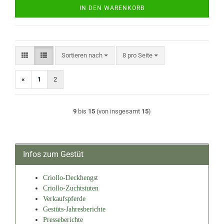
IN DEN WARENKORB
Sortieren nach
pro Seite
Sortieren nach
8 pro Seite
«
1
2
9
bis
15
(von insgesamt
15
)
Infos zum Gestüt
Criollo-Deckhengst
Criollo-Zuchtstuten
Verkaufspferde
Gestüts-Jahresberichte
Presseberichte